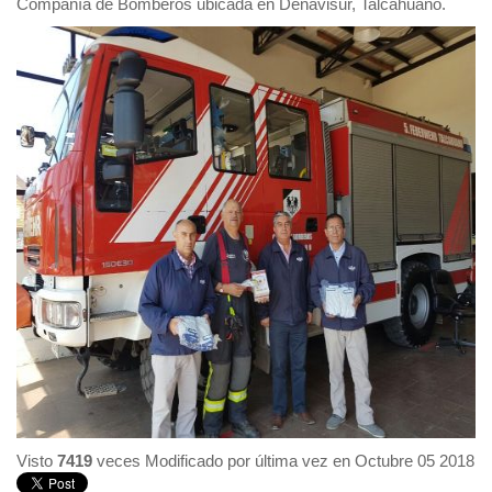
Compañía de Bomberos ubicada en Denavisur, Talcahuano.
Visto
7419
veces
Modificado por última vez en Octubre 05 2018