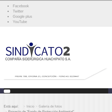
Facebook
Twitter
Google plus
YouTube
Está aquí:
Inicio
Galería de fotos
Proyecto de “Fondo de Protección Ambiental”