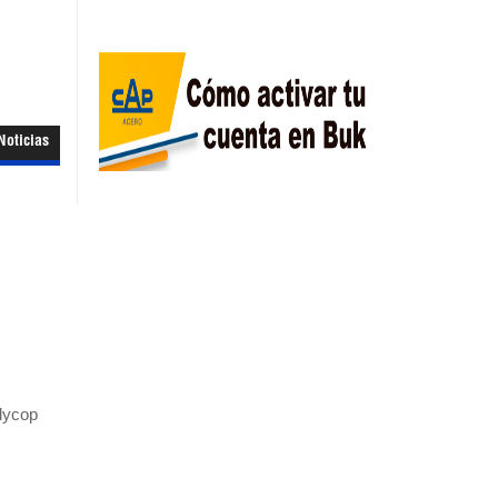
Noticias
olycop