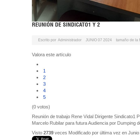
REUNIÓN DE SINDICATO1 Y 2
Escrito por
Administrador
JUNIO 07 2024
tamaño de la 
Valora este artículo
1
2
3
4
5
(0 votos)
Reunión de trabajo Rene Vidal Dirigente Sindicato1 
Marcelo Rubilar para futura Audiencia por Dumping de
Visto
2739
veces
Modificado por última vez en Junio