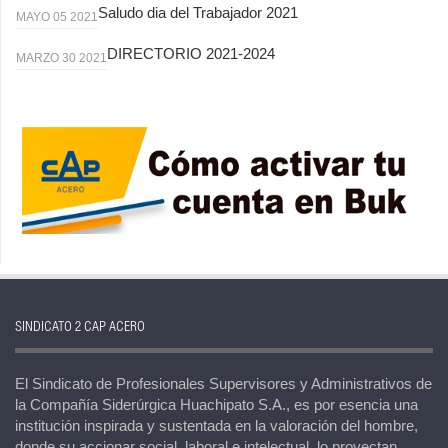
Saludo dia del Trabajador 2021
MAYO 05 2021
DIRECTORIO 2021-2024
MARZO 30 2021
SINDICATO 2 CAP ACERO
El Sindicato de Profesionales Supervisores y Administrativos de
la Compañía Siderúrgica Huachipato S.A., es por esencia una
institución inspirada y sustentada en la valoración del hombre,
donde su accionar social, laboral e intelectual, lo proyectan