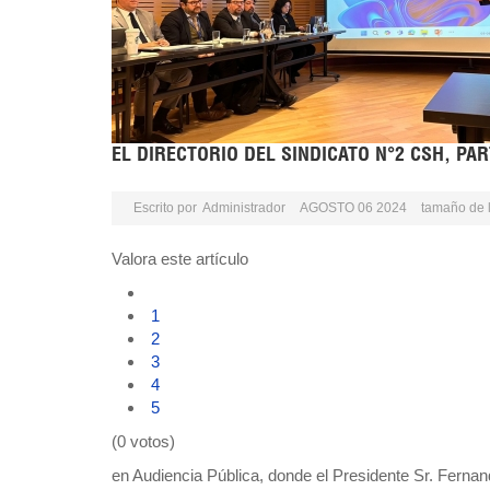
EL DIRECTORIO DEL SINDICATO N°2 CSH, PAR
Escrito por
Administrador
AGOSTO 06 2024
tamaño de 
Valora este artículo
1
2
3
4
5
(0 votos)
en Audiencia Pública, donde el Presidente Sr. Fernan