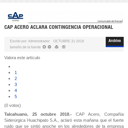
CAP ACERO ACLARA CONTINGENCIA OPERACIONAL
Escrito por
Administrador
OCTUBRE 31 2018
Archivo
tamaño de la fuente
Valora este artículo
1
2
3
4
5
(0 votos)
Talcahuano, 25 octubre 2018.-
CAP Acero, Compañía
Siderúrgica Huachipato S.A., aclaró esta mañana que el fuerte
ruido que se sintió anoche en los alrededores de la empresa