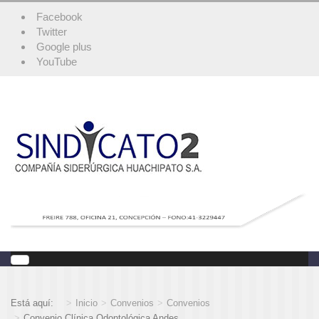
Facebook
Twitter
Google plus
YouTube
Está aquí:
Inicio
Convenios
Convenios
Convenio Clínica Odontológica Andes